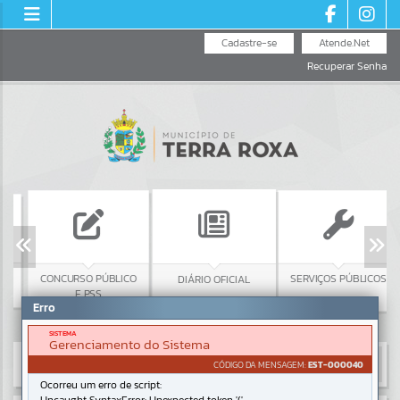
Cadastre-se
Atende.Net
Recuperar Senha
CONCURSO PÚBLICO
SERVIÇOS PÚBLICOS
DIÁRIO OFICIAL
E PSS
Erro
SISTEMA
Gerenciamento do Sistema
CÓDIGO DA MENSAGEM:
EST-000040
Ocorreu um erro de script: