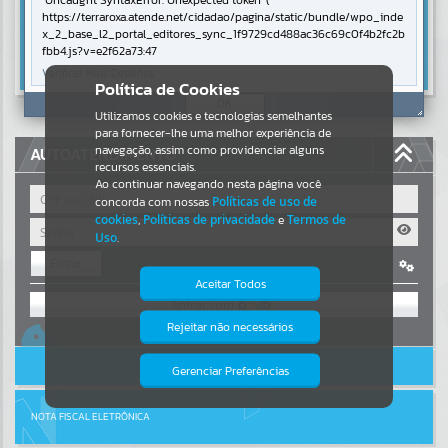
Uncaught SyntaxError: Unexpected token '('
https://terraroxa.atende.net/cidadao/pagina/static/bundle/wpo_inde
Resultados para
""
x_2_base_l2_portal_editores_sync_1f9729cd488ac36c69c0f4b2fc2b
fbb4.js?v=e2f62a73:47
Verificar Mais Detalhes
Portais
Política de Cookies
OK
Por favor, aguarde...
Utilizamos cookies e tecnologias semelhantes
para fornecer-lhe uma melhor experiência de
navegação, assim como providenciar alguns
AUTOATENDIMENTO
NOTÍCIAS
recursos essenciais.
Ao continuar navegando nesta página você
concorda com nossas
Políticas de uso de
Por favor, aguarde...
cookies
,
Políticas de privacidade
e
Termos de
Uso
.
Entrar
SUBPORTAIS
Aceitar Todos
OU
Por favor, aguarde...
Rejeitar não necessários
Cadastre-se
|
Recuperar Senha
Isto significa que diversos recursos
providenciados poderão não estar
ACESSAR SEM LOGIN
disponíveis.
Gerenciar Preferências
SERVIÇOS
Por favor, aguarde...
NOTA FISCAL ELETRÔNICA