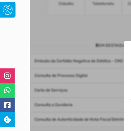
Cidadão
Tabelionato
C
EM DESTAQUE
Emissão da Certidão Negativa de Débitos - CND
Consulta de Processo Digital
Carta de Serviços
Consulta a Ouvidoria
Consulta de Autenticidade de Nota Fiscal Eletrônica