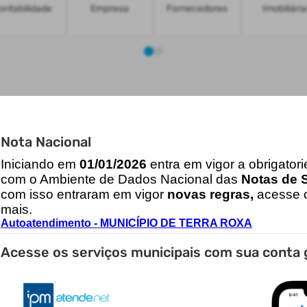
ontabilidade
Empresa
Fornecedores
Imobiliária
Nota Nacional
Consulta de Licitações
I
niciando em
01/01/2026
entra em vigor a obrigator
Emissão do Recibo de Pagamen
com o Ambiente de Dados Nacional das
Notas de S
com isso entraram em vigor
novas regras,
acesse o
mais.
Acesso ao Sistema de Nota Fisca
Autoatendimento - MUNICÍPIO DE TERRA ROXA
Concurso Público
Acesse os serviços municipais com sua conta 
 (NFS-e)
Emissão de Guias IPTU