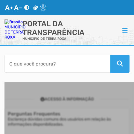
PORTAL DA
TRANSPARÊNCIA
MUNICÍPIO DE TERRA ROXA
ACESSO RÁPIDO
Acessibilidade
Transparência
ACESSO À INFORMAÇÃO
Autoatendimento
Perguntas Frequentes
Mapa do Site
Esclareça dúvidas comuns dos usuários em relação às
informações disponibilizadas.