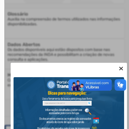
Glossário
Auxilia na compreensão de termos utilizados nas informações
disponibilizadas.
Dados Abertos
Os dados disponíveis aqui estão dispostos com base nas
recomendações da INDA e possibilitam a criação de novas
consulta e aplicações.
Mapa do Site
Consulte a estrutura do Portal da Transparência com a
exibição de todos os itens disponíveis
BANNERS