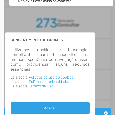
ESTATÍSTICAS
Não exibir este aviso novamente.
273
Itens para
Consultar
CONSENTIMENTO DE COOKIES
14
Utilizamos cookies e tecnologias
Grupos de
semelhantes para fornecer-lhe uma
Informação
melhor experiência de navegação, assim
como providenciar alguns recursos
essenciais.
Leia sobre
Políticas de uso de cookies.
Leia sobre
Políticas de privacidade.
Número de Acessos
990,625
Leia sobre
Termos de Uso.
Aceitar
Última Atualização
Aviso Portal Transparência