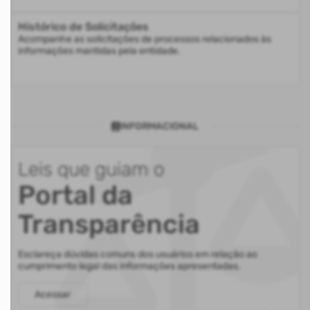
Histórico de Solicitações
Acompanhe as solicitações de processos relacionados às
informações mantidas pela entidade.
INFORMACIONAL
Leis que guiam o
Portal da
Transparência
Esclareça dúvidas comuns dos usuários em relação ao
cumprimento legal das informações apresentadas.
Acessar