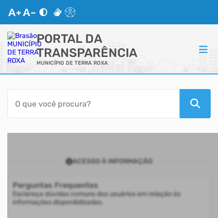
PORTAL DA
TRANSPARÊNCIA
MUNICÍPIO DE TERRA ROXA
ACESSO RÁPIDO
Acessibilidade
Transparência
ACESSO À INFORMAÇÃO
Autoatendimento
Perguntas Frequentes
Mapa do Site
Esclareça dúvidas comuns dos usuários em relação às
informações disponibilizadas.