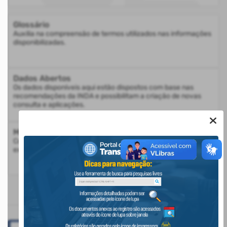
Glossário
Auxilia na compreensão de termos utilizados nas informações
disponibilizadas.
Dados Abertos
Os dados disponíveis aqui estão dispostos com base nas
recomendações da INDA e possibilitam a criação de novas
consulta e aplicações.
Mapa do Site
Consulte a estrutura do Portal da Transparência com a
exibição de todos os itens disponíveis
BANNERS