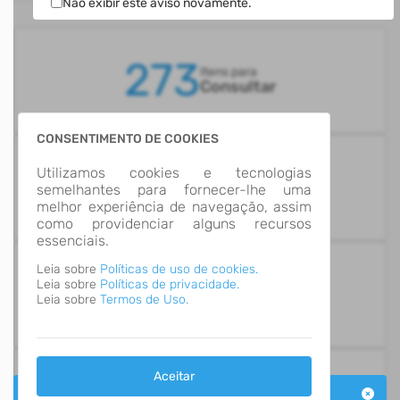
ESTATÍSTICAS
Não exibir este aviso novamente.
273
Itens para
Consultar
CONSENTIMENTO DE COOKIES
14
Utilizamos cookies e tecnologias
Grupos de
semelhantes para fornecer-lhe uma
Informação
melhor experiência de navegação, assim
como providenciar alguns recursos
essenciais.
Leia sobre
Políticas de uso de cookies.
Leia sobre
Políticas de privacidade.
Número de Acessos
991,637
Leia sobre
Termos de Uso.
Aceitar
Última Atualização
Aviso Portal Transparência