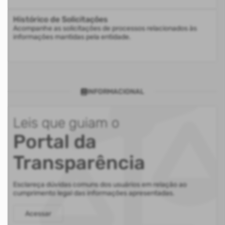
Histórico de Solicitações
Acompanhe as solicitações de processos relacionados às
informações mantidas pela entidade.
INFORMACIONAL
Leis que guiam o
Portal da
Transparência
Esclareça dúvidas comuns dos usuários em relação ao
cumprimento legal das informações apresentadas.
Acessar