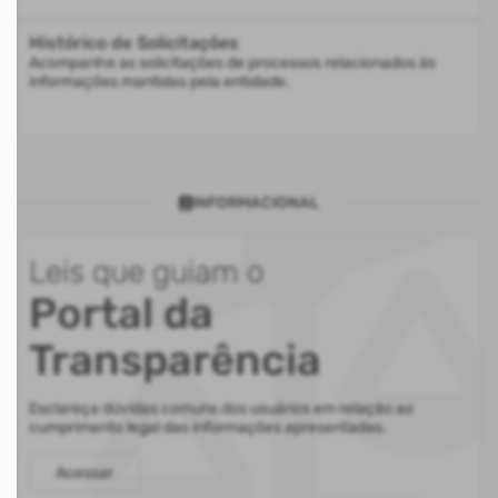
Histórico de Solicitações
Acompanhe as solicitações de processos relacionados às
informações mantidas pela entidade.
INFORMACIONAL
Leis que guiam o
Portal da
Transparência
Esclareça dúvidas comuns dos usuários em relação ao
cumprimento legal das informações apresentadas.
Acessar