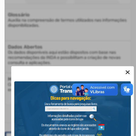
Glossário
Auxilia na compreensão de termos utilizados nas informações
disponibilizadas.
Dados Abertos
Os dados disponíveis aqui estão dispostos com base nas
recomendações da INDA e possibilitam a criação de novas
consulta e aplicações.
Mapa do Site
Consulte a estrutura do Portal da Transparência com a
exibição de todos os itens disponíveis
BANNERS