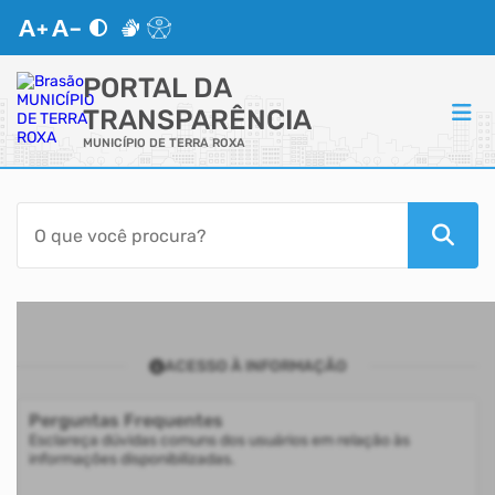
PORTAL DA
TRANSPARÊNCIA
MUNICÍPIO DE TERRA ROXA
ACESSO RÁPIDO
Acessibilidade
Transparência
ACESSO À INFORMAÇÃO
Autoatendimento
Perguntas Frequentes
Mapa do Site
Esclareça dúvidas comuns dos usuários em relação às
informações disponibilizadas.