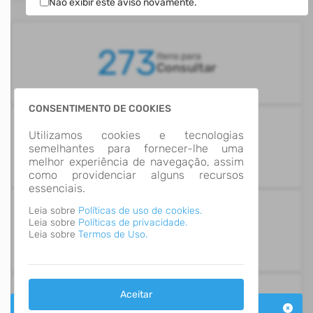
ESTATÍSTICAS
Não exibir este aviso novamente.
273
Itens para
Consultar
CONSENTIMENTO DE COOKIES
14
Utilizamos cookies e tecnologias
Grupos de
semelhantes para fornecer-lhe uma
Informação
melhor experiência de navegação, assim
como providenciar alguns recursos
essenciais.
Leia sobre
Políticas de uso de cookies.
Leia sobre
Políticas de privacidade.
Número de Acessos
991,564
Leia sobre
Termos de Uso.
Aceitar
Última Atualização
Aviso Portal Transparência